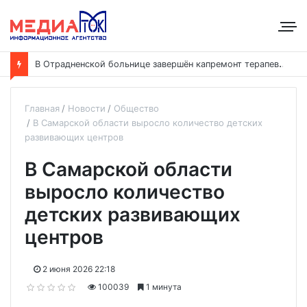
В
Отрадненской больнице завершён капремонт терапевтического корпуса
Главная
Новости
Общество
В Самарской области выросло количество детских
развивающих центров
В Самарской области
выросло количество
детских развивающих
центров
2 июня 2026 22:18
100039
1 минута