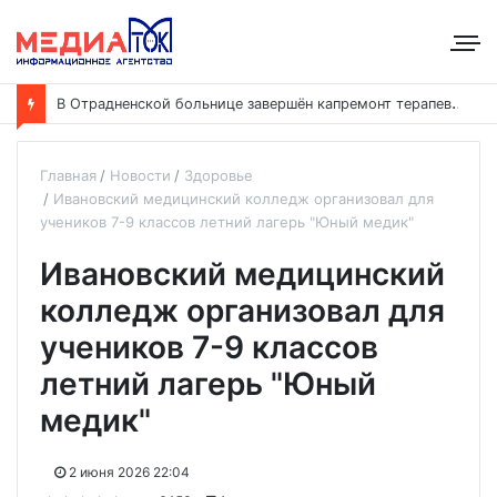
В
Отрадненской больнице завершён капремонт терапевтического корпуса
Главная
Новости
Здоровье
Ивановский медицинский колледж организовал для
учеников 7-9 классов летний лагерь "Юный медик"
Ивановский медицинский
колледж организовал для
учеников 7-9 классов
летний лагерь "Юный
медик"
2 июня 2026 22:04