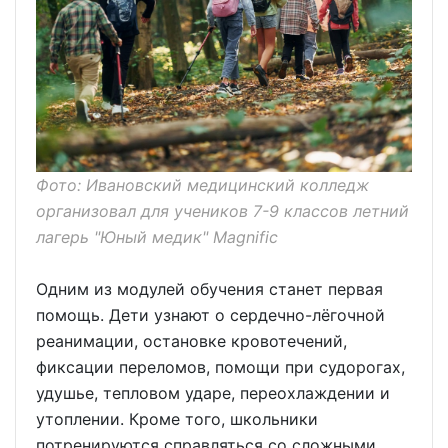
Фото: Ивановский медицинский колледж
организовал для учеников 7-9 классов летний
лагерь "Юный медик" Magnific
Одним из модулей обучения станет первая
помощь. Дети узнают о сердечно-лёгочной
реанимации, остановке кровотечений,
фиксации переломов, помощи при судорогах,
удушье, тепловом ударе, переохлаждении и
утоплении. Кроме того, школьники
потренируются справляться со сложными