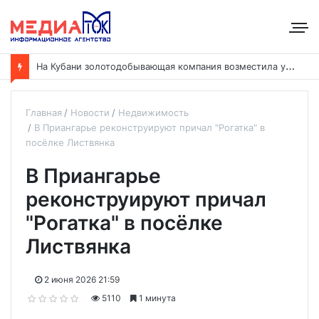
Н
а Кубани золотодобывающая компания возместила ущерб рекам на сумму почти 28 млн рублей
Главная
Новости
Недвижимость
В Приангарье реконструируют причал "Рогатка" в
посёлке Листвянка
В Приангарье
реконструируют причал
"Рогатка" в посёлке
Листвянка
2 июня 2026 21:59
5110
1 минута