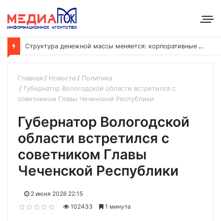
С
труктура денежной массы меняется: корпоративные депозиты обогнали вклады населения
Главная
Новости
Политика
Губернатор Вологодской области встретился с
советником Главы Чеченской Республики
Губернатор Вологодской
области встретился с
советником Главы
Чеченской Республики
2 июня 2026 22:15
102433
1 минута