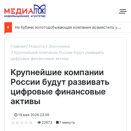
Н
а Кубани золотодобывающая компания возместила ущерб рекам на сумму почти 28 млн рублей
Главная
Новости
Экономика
Крупнейшие компании России будут развивать
цифровые финансовые активы
Крупнейшие компании
России будут развивать
цифровые финансовые
активы
19 мая 2026 23:59
22673
1 минута