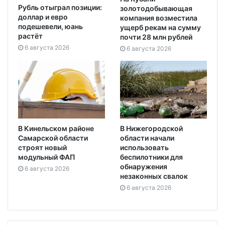
Рубль отыграл позиции:
золотодобывающая
доллар и евро
компания возместила
подешевели, юань
ущерб рекам на сумму
растёт
почти 28 млн рублей
6 августа 2026
6 августа 2026
В Кинельском районе
В Нижегородской
Самарской области
области начали
строят новый
использовать
модульный ФАП
беспилотники для
обнаружения
6 августа 2026
незаконных свалок
6 августа 2026