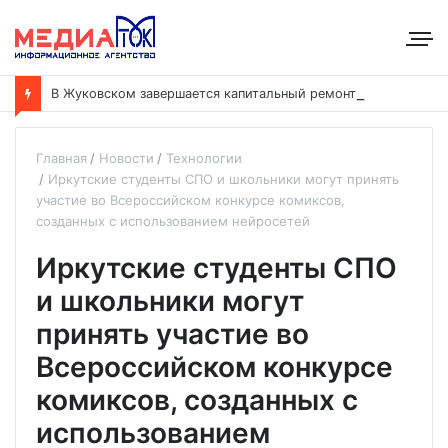
В
Жуковском завершается капитальный ремонт Авиационного техникума имени Казанова
Главная
Новости
Технологии
Иркутские студенты СПО и школьники могут принять
участие во Всероссийском конкурсе комиксов,
созданных с использованием нейросетей
Иркутские студенты СПО
и школьники могут
принять участие во
Всероссийском конкурсе
комиксов, созданных с
использованием