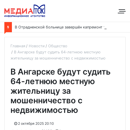
В
Отрадненской больнице завершён капремонт терапевтического корпуса
Главная
Новости
Общество
В Ангарске будут судить 64-летнюю местную
жительницу за мошенничество с недвижимостью
В Ангарске будут судить
64-летнюю местную
жительницу за
мошенничество с
недвижимостью
2 октября 2025 20:10