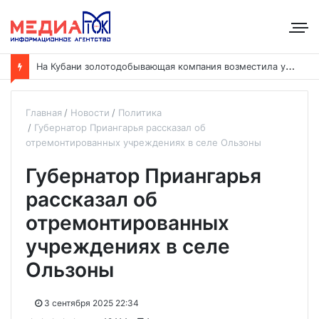
Н
а Кубани золотодобывающая компания возместила ущерб рекам на сумму почти 28 млн рублей
Главная
Новости
Политика
Губернатор Приангарья рассказал об
отремонтированных учреждениях в селе Ользоны
Губернатор Приангарья
рассказал об
отремонтированных
учреждениях в селе
Ользоны
3 сентября 2025 22:34