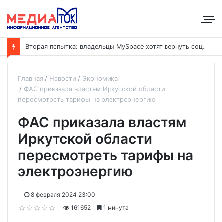
В
торая попытка: владельцы MySpace хотят вернуть соцсеть на рынок
Главная
Новости
Экономика
ФАС приказала властям Иркутской области
пересмотреть тарифы на электроэнергию
ФАС приказала властям
Иркутской области
пересмотреть тарифы на
электроэнергию
8 февраля 2024 23:00
161652
1 минута